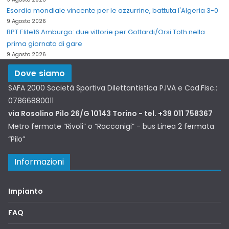
Esordio mondiale vincente per le azzurrine, battuta l'Algeria 3-0
9 Agosto 2026
BPT Elite16 Amburgo: due vittorie per Gottardi/Orsi Toth nella
prima giornata di gare
9 Agosto 2026
Dove siamo
SAFA 2000 Società Sportiva Dilettantistica P.IVA e Cod.Fisc.:
07866880011
via Rosolino Pilo 26/G 10143 Torino - tel. +39 011 758367
Metro fermate “Rivoli” o “Racconigi” - bus Linea 2 fermata
“Pilo”
Informazioni
Impianto
FAQ