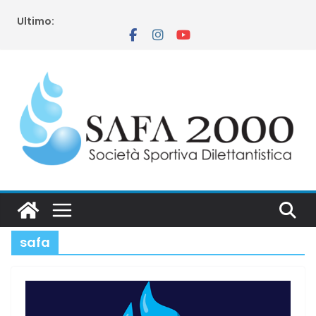
Salta
Ultimo:
al
contenuto
safa