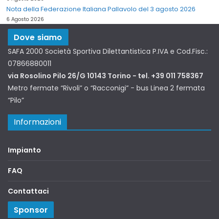
Nota della Federazione Italiana Pallavolo del 3 agosto 2026
6 Agosto 2026
Dove siamo
SAFA 2000 Società Sportiva Dilettantistica P.IVA e Cod.Fisc.:
07866880011
via Rosolino Pilo 26/G 10143 Torino - tel. +39 011 758367
Metro fermate “Rivoli” o “Racconigi” - bus Linea 2 fermata
“Pilo”
Informazioni
Impianto
FAQ
Contattaci
Sponsor