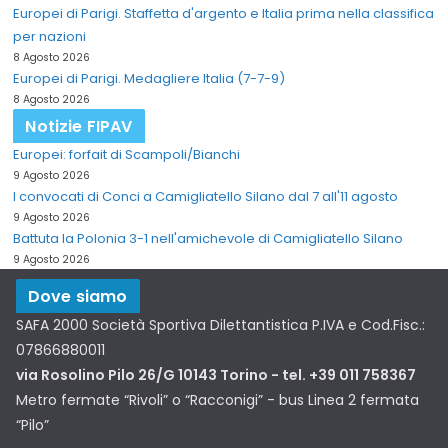
Europei di Parigi. Staffetta d'argento e Italia prima nella classifica
per nazioni
8 Agosto 2026
Europei di Parigi. Medagliere Italia (7-7-9)
8 Agosto 2026
Notizie FIPAV
Europei: forfait di Scampoli/Bianchi
9 Agosto 2026
I convocati di Conci a Camigliatello Silano dal 7 all'11 agosto
9 Agosto 2026
Battuta la Polonia 3-1 nell'amichevole di Camigliatello Silano
9 Agosto 2026
Dove siamo
SAFA 2000 Società Sportiva Dilettantistica P.IVA e Cod.Fisc.:
07866880011
via Rosolino Pilo 26/G 10143 Torino - tel. +39 011 758367
Metro fermate “Rivoli” o “Racconigi” - bus Linea 2 fermata
“Pilo”